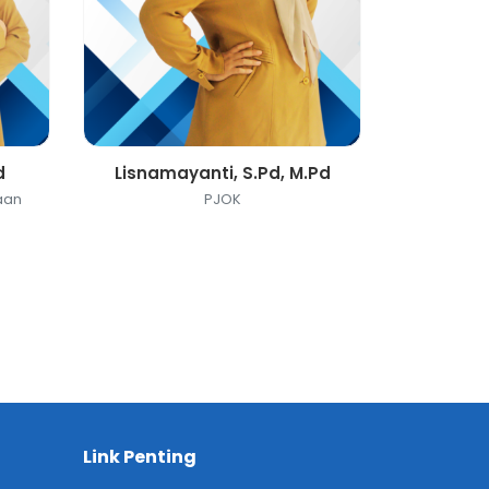
d
Lisnamayanti, S.Pd, M.Pd
aan
PJOK
Link Penting