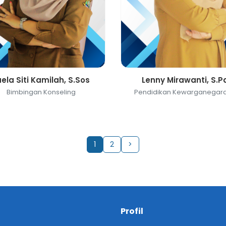
aela Siti Kamilah, S.Sos
Lenny Mirawanti, S.P
Bimbingan Konseling
Pendidikan Kewarganegar
1
2
>
Profil