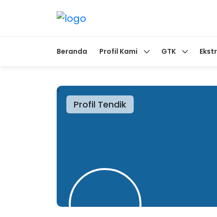
Beranda
Profil Kami
GTK
Ekst
<
Profil Tendik