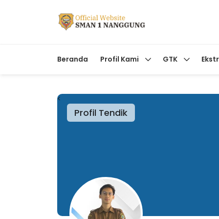
Beranda
Profil Kami
GTK
Ekst
<
Profil Tendik