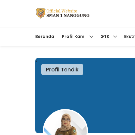
Beranda
Profil Kami
GTK
Ekst
<
Profil Tendik