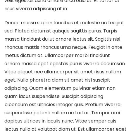
velit egestas dui id ornare arcu odio ut. Et tortor at
risus viverra adipiscing at in.
Donec massa sapien faucibus et molestie ac feugiat
sed. Platea dictumst quisque sagittis purus. Turpis
massa tincidunt dui ut ornare lectus sit. Sagittis nisl
rhoncus mattis rhoncus urna neque. Feugiat in ante
metus dictum at. Ullamcorper morbi tincidunt
ornare massa eget egestas purus viverra accumsan.
Vitae aliquet nec ullamcorper sit amet risus nullam
eget. Nulla pharetra diam sit amet nisl suscipit
adipiscing. Quam elementum pulvinar etiam non
quam lacus suspendisse. Suscipit adipiscing
bibendum est ultricies integer quis. Pretium viverra
suspendisse potenti nullam ac tortor. Tempor orci
dapibus ultrices in iaculis nunc. Vitae semper quis
lectus nulla at volutpat diam ut. Est ullamcorper eget