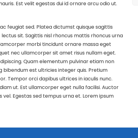
ris. Est velit egestas dui id ornare arcu odio ut.
c feugiat sed. Platea dictumst quisque sagittis
 lectus sit. Sagittis nisl rhoncus mattis rhoncus urna
Ullamcorper morbi tincidunt ornare massa eget
quet nec ullamcorper sit amet risus nullam eget.
t adipiscing. Quam elementum pulvinar etiam non
g bibendum est ultricies integer quis. Pretium
r. Tempor orci dapibus ultrices in iaculis nunc.
diam ut. Est ullamcorper eget nulla facilisi. Auctor
s vel. Egestas sed tempus urna et. Lorem ipsum