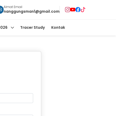
Almat Email
nanggungsman1@gmail.com
2026
Tracer Study
Kontak